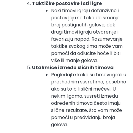
Taktičke postavke i stil igre
Neki timovi igraju defanzivno i
postavljaju se tako da smanje
broj postignutih golova, dok
drugi timovi igraju otvorenije i
favorizuju napad. Razumevanje
taktike svakog tima može vam
pomoći da odlučite hoće li biti
više ili manje golova.
Utakmice između sličnih timova
Pogledajte kako su timovi igrali u
prethodnim susretima, posebno
ako su to bili slični mečevi. U
nekim ligama, susreti između
određenih timova često imaju
slične rezultate, što vam može
pomoći u predviđanju broja
golova.