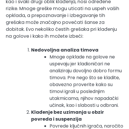
kao i svaki drugi oblik klađenja, nosi određene
rizike. Mnoge greške mogu uticati na uspeh vaših
opklada, a prepoznavanje i izbegavanje tih
grešaka može značajno povećati šanse za
dobitak. Evo nekoliko čestih grešaka pri klađenju
na golove i kako ih možete izbeći:
Nedovoljna analiza timova
Mnoge opklade na golove ne
uspevaju jer kladioničari ne
analiziraju dovoljno dobro formu
timova. Pre nego što se kladite,
obavezno proverite kako su
timovi igrali u poslednjim
utakmicama, njihov napadački
učinak, kao i slabosti u odbrani.
Klađenje bez uzimanja u obzir
povreda i suspenzija
Povrede ključnih igrača, naročito