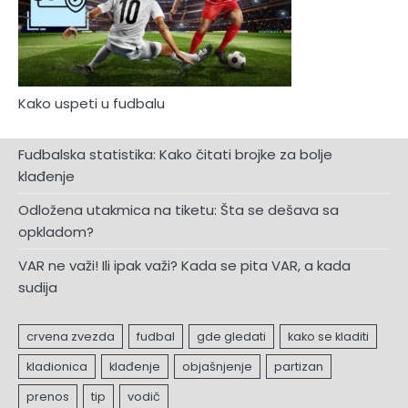
Kako uspeti u fudbalu
Fudbalska statistika: Kako čitati brojke za bolje
klađenje
Odložena utakmica na tiketu: Šta se dešava sa
opkladom?
VAR ne važi! Ili ipak važi? Kada se pita VAR, a kada
sudija