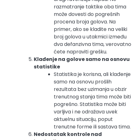
razmatranje taktike oba tima
može dovesti do pogrešnih
procena broja golova. Na
primer, ako se kladite na veliki
broj golova u utakmici između
dva defanzivna tima, verovatno
ćete napraviti grešku.
Klađenje na golove samo na osnovu
statistike
Statistika je korisna, ali klađenje
samo na osnovu prošlih
rezultata bez uzimanja u obzir
trenutnog stanja tima može biti
pogrešno. Statistika može biti
varljiva i ne odražava uvek
aktuelnu situaciju, poput
trenutne forme ili sastava tima.
Nedostatak kontrole nad