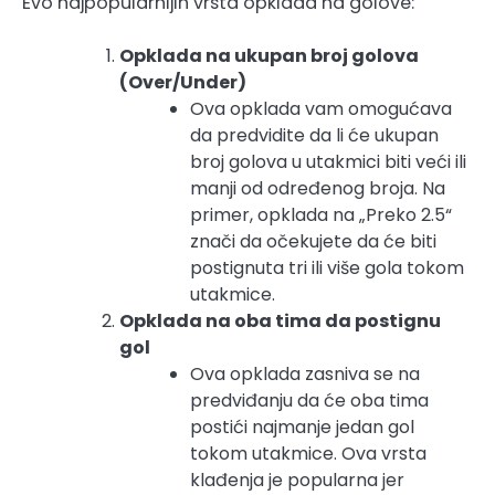
Evo najpopularnijih vrsta opklada na golove:
Opklada na ukupan broj golova
(Over/Under)
Ova opklada vam omogućava
da predvidite da li će ukupan
broj golova u utakmici biti veći ili
manji od određenog broja. Na
primer, opklada na „Preko 2.5“
znači da očekujete da će biti
postignuta tri ili više gola tokom
utakmice.
Opklada na oba tima da postignu
gol
Ova opklada zasniva se na
predviđanju da će oba tima
postići najmanje jedan gol
tokom utakmice. Ova vrsta
klađenja je popularna jer