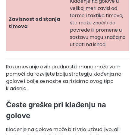
Klađenje na golove u
velikoj meri zavisi od
forme i taktike timova,
Zavisnost od stanja
što može značiti da
timova
povrede ili promene u
sastavu mogu značajno
uticati na ishod.
Razumevanje ovih prednosti i mana može vam
pomoći da razvijete bolju strategiju klađenja na
golove i bolje se nosite sa rizicima ovog tipa
klađenja.
Česte greške pri klađenju na
golove
Klađenje na golove može biti vrlo uzbudljivo, ali