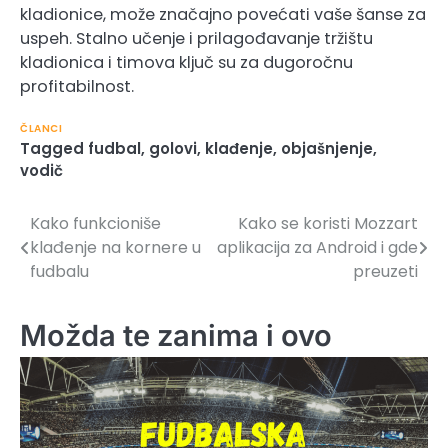
kladionice, može značajno povećati vaše šanse za
uspeh. Stalno učenje i prilagođavanje tržištu
kladionica i timova ključ su za dugoročnu
profitabilnost.
ČLANCI
Tagged
fudbal
,
golovi
,
klađenje
,
objašnjenje
,
vodič
Kako funkcioniše
Kako se koristi Mozzart
Кретање
klađenje na kornere u
aplikacija za Android i gde
чланка
fudbalu
preuzeti
Možda te zanima i ovo