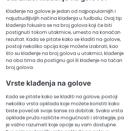
Klađenje na golove je jedan od najpopularnijih i
najuzbudljivijih načina klađenja u fudbalu. Ovaj tip
klađenja fokusira se na broj golova koji će biti
postignuti tokom utakmice, umesto na konačan
rezultat. Kada se pitate kako se kladiti na golove,
postoji nekoliko opcija koje možete izabrati, kao
što su klađenje na broj golova u utakmici, klađenje
na oba tima da postignu gol ili klađenje na tačan
broj golova.
Vrste klađenja na golove
Kada se pitate kako se kladiti na golove, postoji
nekoliko vrsta opklada koje možete koristiti kako
biste povećali svoje šanse za dobitak. Svaka vrsta
opklade pruža različite mogućnosti i strategije, pa
je važno razumeti koje opcije su vam dostupne.