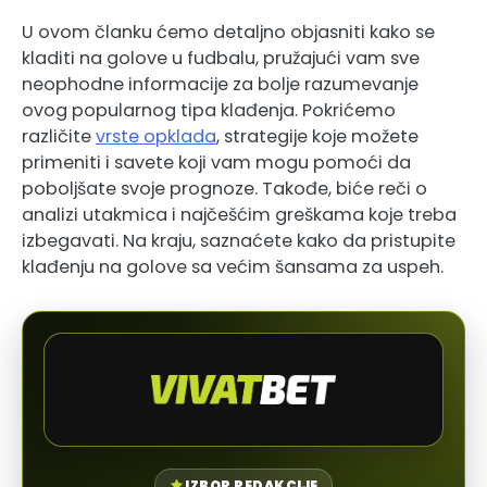
U ovom članku ćemo detaljno objasniti kako se
kladiti na golove u fudbalu, pružajući vam sve
neophodne informacije za bolje razumevanje
ovog popularnog tipa klađenja. Pokrićemo
različite
vrste opklada
, strategije koje možete
primeniti i savete koji vam mogu pomoći da
poboljšate svoje prognoze. Takođe, biće reči o
analizi utakmica i najčešćim greškama koje treba
izbegavati. Na kraju, saznaćete kako da pristupite
klađenju na golove sa većim šansama za uspeh.
IZBOR REDAKCIJE