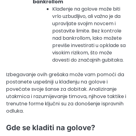
bankrollom
Klađenje na golove može biti
vrlo uzbudljivo, ali važno je da
upravljate svojim novcem i
postavite limite. Bez kontrole
nad bankrollom, lako možete
previše investirati u opklade sa
visokim rizikom, što može
dovesti do značajnih gubitaka.
Izbegavanje ovih grešaka može vam pomoći da
postanete uspešniji u klađenju na golove i
povećate svoje šanse za dobitak. Analiziranje
utakmica i razumijevanje timova, njihove taktike i
trenutne forme ključni su za donošenje ispravnih
odluka.
Gde se kladiti na golove?