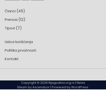
(45)
Članci
(12)
Prenosi
(7)
Tipovi
Uslovi korišćenja
Politika prvatnosti
Kontakt
1xBet
AdmiralBet
Balkan
Bet365
King
Kontakt
MaxBet
Meridianbet
Mozzart
Najbolje
Online
Pravila
Soccerbet
Superbet
Uslovi
Vivatbet
kladionica
kladionica
Bet
kladionica
kladionica
kladionica
kladionica
kladionica
kladionice
kladionice
privatnosti
kladionica
kladionica
korišćenja
kladionica
Copyright © 2026
fkjagodina.org.rs
| News
kladionica
u
u
Steam by
Ascendoor
| Powered by
WordPress
.
Srbiji
Srbiji