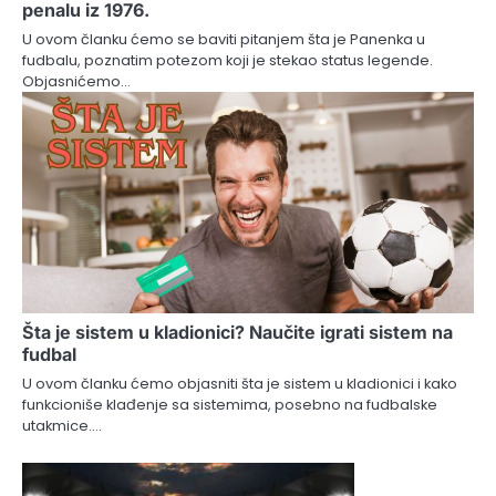
penalu iz 1976.
U ovom članku ćemo se baviti pitanjem šta je Panenka u
fudbalu, poznatim potezom koji je stekao status legende.
Objasnićemo…
Šta je sistem u kladionici? Naučite igrati sistem na
fudbal
U ovom članku ćemo objasniti šta je sistem u kladionici i kako
funkcioniše klađenje sa sistemima, posebno na fudbalske
utakmice.…