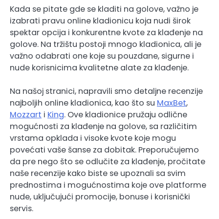
Kada se pitate gde se kladiti na golove, važno je
izabrati pravu online kladionicu koja nudi širok
spektar opcija i konkurentne kvote za klađenje na
golove. Na tržištu postoji mnogo kladionica, ali je
važno odabrati one koje su pouzdane, sigurne i
nude korisnicima kvalitetne alate za klađenje.
Na našoj stranici, napravili smo detaljne recenzije
najboljih online kladionica, kao što su
MaxBet
,
Mozzart
i
King
. Ove kladionice pružaju odlične
mogućnosti za klađenje na golove, sa različitim
vrstama opklada i visoke kvote koje mogu
povećati vaše šanse za dobitak. Preporučujemo
da pre nego što se odlučite za klađenje, pročitate
naše recenzije kako biste se upoznali sa svim
prednostima i mogućnostima koje ove platforme
nude, uključujući promocije, bonuse i korisnički
servis.