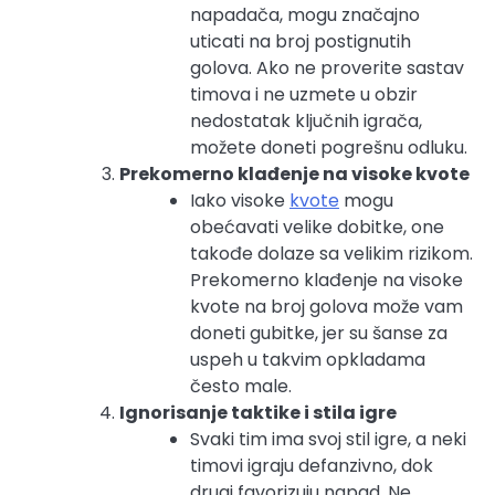
napadača, mogu značajno
uticati na broj postignutih
golova. Ako ne proverite sastav
timova i ne uzmete u obzir
nedostatak ključnih igrača,
možete doneti pogrešnu odluku.
Prekomerno klađenje na visoke kvote
Iako visoke
kvote
mogu
obećavati velike dobitke, one
takođe dolaze sa velikim rizikom.
Prekomerno klađenje na visoke
kvote na broj golova može vam
doneti gubitke, jer su šanse za
uspeh u takvim opkladama
često male.
Ignorisanje taktike i stila igre
Svaki tim ima svoj stil igre, a neki
timovi igraju defanzivno, dok
drugi favorizuju napad. Ne