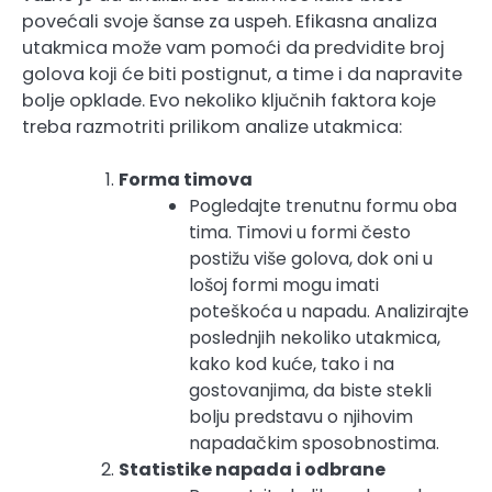
povećali svoje šanse za uspeh. Efikasna analiza
utakmica može vam pomoći da predvidite broj
golova koji će biti postignut, a time i da napravite
bolje opklade. Evo nekoliko ključnih faktora koje
treba razmotriti prilikom analize utakmica:
Forma timova
Pogledajte trenutnu formu oba
tima. Timovi u formi često
postižu više golova, dok oni u
lošoj formi mogu imati
poteškoća u napadu. Analizirajte
poslednjih nekoliko utakmica,
kako kod kuće, tako i na
gostovanjima, da biste stekli
bolju predstavu o njihovim
napadačkim sposobnostima.
Statistike napada i odbrane