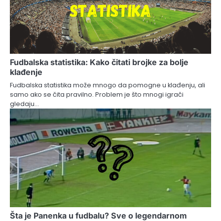
Fudbalska statistika: Kako čitati brojke za bolje
klađenje
Fudbalska statistika može mnogo da pomogne u klađenju, ali
samo ako se čita pravilno. Problem je što mnogi igrači
gledaju…
Šta je Panenka u fudbalu? Sve o legendarnom