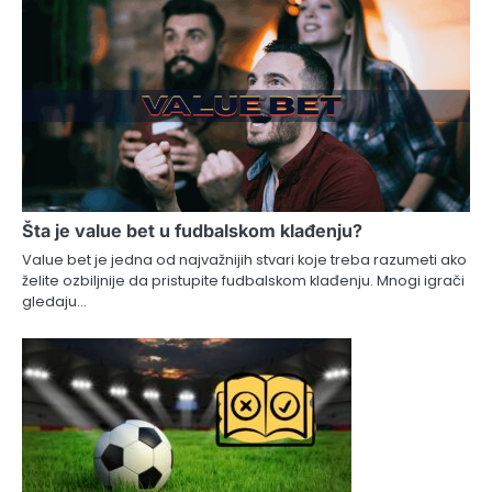
Šta je value bet u fudbalskom klađenju?
Value bet je jedna od najvažnijih stvari koje treba razumeti ako
želite ozbiljnije da pristupite fudbalskom klađenju. Mnogi igrači
gledaju…