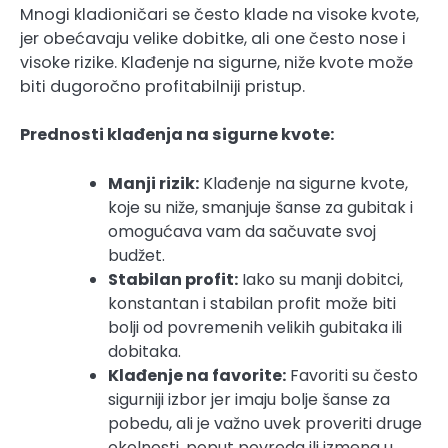
Mnogi kladioničari se često klade na visoke kvote,
jer obećavaju velike dobitke, ali one često nose i
visoke rizike. Klađenje na sigurne, niže kvote može
biti dugoročno profitabilniji pristup.
Prednosti klađenja na sigurne kvote:
Manji rizik:
Klađenje na sigurne kvote,
koje su niže, smanjuje šanse za gubitak i
omogućava vam da sačuvate svoj
budžet.
Stabilan profit:
Iako su manji dobitci,
konstantan i stabilan profit može biti
bolji od povremenih velikih gubitaka ili
dobitaka.
Klađenje na favorite:
Favoriti su često
sigurniji izbor jer imaju bolje šanse za
pobedu, ali je važno uvek proveriti druge
okolnosti, poput povreda ili izmena u