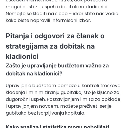
mogućnosti za uspeh i dobitak na kladionici.
Nemojte se kladiti na slepo – iskoristite naš vodič
kako biste napravili informisani izbor.
Pitanja i odgovori za članak o
strategijama za dobitak na
kladionici
Zašto je upravljanje budžetom važno za
dobitak na kladionici?
Upravljanje budžetom pomaže u kontroli troškova
klađenja i minimiziranju gubitaka, što je ključno za
dugoročni uspeh. Postavljanjem limita za opklade
i upravljanjem novcem, možete preživeti serije
gubitaka bez iscrpljivanja kapitala.
Kako analiza i statistika mogu poboljšati