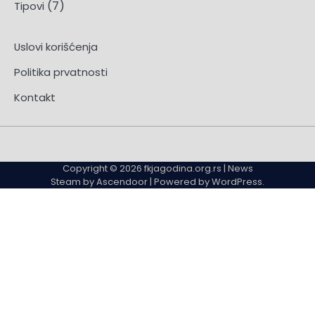
(7)
Tipovi
Uslovi korišćenja
Politika prvatnosti
Kontakt
1xBet
AdmiralBet
Balkan
Bet365
King
Kontakt
MaxBet
Meridianbet
Mozzart
Najbolje
Online
Pravila
Soccerbet
Superbet
Uslovi
Vivatbet
kladionica
kladionica
Bet
kladionica
kladionica
kladionica
kladionica
kladionica
kladionice
kladionice
privatnosti
kladionica
kladionica
korišćenja
kladionica
Copyright © 2026
fkjagodina.org.rs
| News
kladionica
u
u
Steam by
Ascendoor
| Powered by
WordPress
.
Srbiji
Srbiji