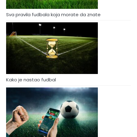
Sva pravila fudbala koja morate da znate
Kako je nastao fudbal