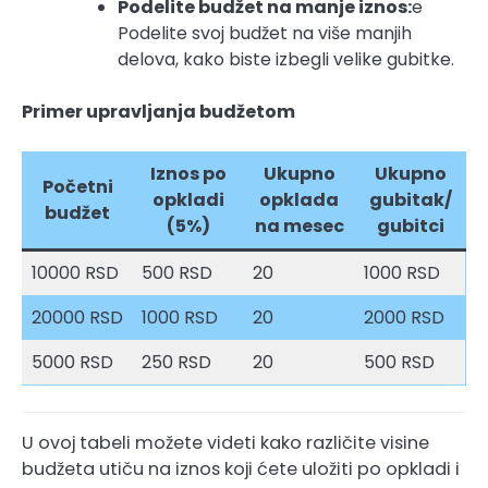
Podelite budžet na manje iznos:
e
Podelite svoj budžet na više manjih
delova, kako biste izbegli velike gubitke.
Primer upravljanja budžetom
Iznos po
Ukupno
Ukupno
Početni
opkladi
opklada
gubitak/
budžet
(5%)
na mesec
gubitci
10000 RSD
500 RSD
20
1000 RSD
20000 RSD
1000 RSD
20
2000 RSD
5000 RSD
250 RSD
20
500 RSD
U ovoj tabeli možete videti kako različite visine
budžeta utiču na iznos koji ćete uložiti po opkladi i