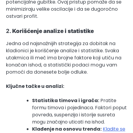
potencijalne gubitke. Ovaj pristup pomaže da se
minimiziraju velike oscilacije i da se dugoročno
ostvari profit.
2.
Korišćenje analize i statistike
Jedna od najsnažnijih strategija za dobitak na
kladionici je korišćenje analize i statistike. Svaka
utakmica ili meč ima brojne faktore koji utiču na
konačan ishod, a statistički podaci mogu vam
pomoći da donesete bolje odluke.
Ključne tačke u analizi:
Statistika timova i igrača:
Pratite
formu timova i pojedinaca. Faktori poput
povreda, suspenzija i istorije susreta
mogu značajno uticati na ishod.
Klađenje na osnovu trenda:
Kladite se