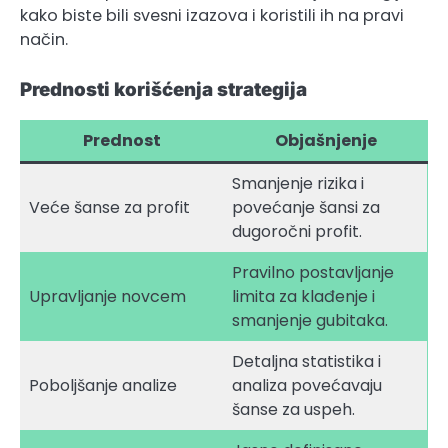
kako biste bili svesni izazova i koristili ih na pravi
način.
Prednosti korišćenja strategija
Prednost
Objašnjenje
Smanjenje rizika i
Veće šanse za profit
povećanje šansi za
dugoročni profit.
Pravilno postavljanje
Upravljanje novcem
limita za klađenje i
smanjenje gubitaka.
Detaljna statistika i
Poboljšanje analize
analiza povećavaju
šanse za uspeh.