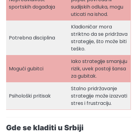
sportskih događaja
sudijskih odluka, mogu
uticati na ishod.
Kladioničar mora
striktno da se pridržava
Potrebna disciplina
strategije, što može biti
teško.
Iako strategije smanjuju
Mogući gubitci
rizik, uvek postoji šansa
za gubitak.
Stalno pridržavanje
Psihološki pritisak
strategije može izazvati
stres i frustraciju.
Gde se kladiti u Srbiji