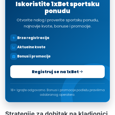
Iskoristite 1xBet sportsku
ponudu
Otvorite nalog i proverite sportsku ponudu,
najnovije kvote, bonuse i promocije.
Brza registracija
Aktuelne kvote
Bonusi i promocije
Registruj se na 1xBet
18+ Igrajte odgovorno. Bonusi i promocije podležu pravilima
odabranog operatera.
Strategije za dobitak na kladionici