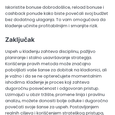
Iskoristite bonuse dobrodošlice, reload bonuse i
cashback ponude kako biste povećali svoj budžet
bez dodatnog ulaganja. To vam omogućava da
klađenje učinite profitabilnijim i smanjite rizik.
Zaključak
Uspeh u klađenju zahteva disciplinu, pažljivo
planiranje i stalno usavršavanje strategija.
Korišćenje pravih metoda može značajno
poboljšati vaše šanse za dobitak na kladionici, ali
je važno i da se ne opterećujete momentalnim
ishodima. Klađenje je proces koji zahteva
dugoročnu posvećenost i odgovoran pristup.
Uzimajući u obzir tržište, promene linija i pravilnu
analizu, možete donositi bolje odluke i dugoročno
povećati svoje šanse za uspeh. Postavljanjem
realnih ciljeva i korišćenjem strateškog pristupa,