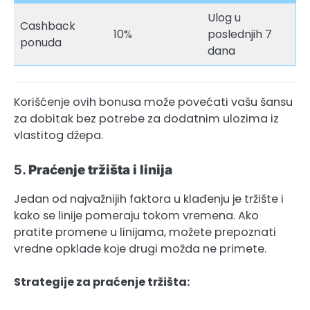
Ulog u
Cashback
10%
poslednjih 7
ponuda
dana
Korišćenje ovih bonusa može povećati vašu šansu
za dobitak bez potrebe za dodatnim ulozima iz
vlastitog džepa.
5.
Praćenje tržišta i linija
Jedan od najvažnijih faktora u klađenju je tržište i
kako se linije pomeraju tokom vremena. Ako
pratite promene u linijama, možete prepoznati
vredne opklade koje drugi možda ne primete.
Strategije za praćenje tržišta: