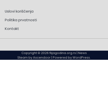
Uslovi korišćenja
Politika prvatnosti
Kontakt
1xBet
AdmiralBet
Balkan
Bet365
King
Kontakt
MaxBet
Meridianbet
Mozzart
Najbolje
Online
Pravila
Soccerbet
Superbet
Uslovi
Vivatbet
kladionica
kladionica
Bet
kladionica
kladionica
kladionica
kladionica
kladionica
kladionice
kladionice
privatnosti
kladionica
kladionica
korišćenja
kladionica
Copyright © 2026
fkjagodina.org.rs
| News
kladionica
u
u
Steam by
Ascendoor
| Powered by
WordPress
.
Srbiji
Srbiji