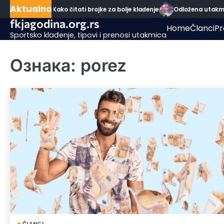
Skip
Aktualno
ska statistika: Kako čitati brojke za bolje klađenje
Odložena utakmica
to
fkjagodina.org.rs
Home
Članci
Pr
content
Sportsko klađenje, tipovi i prenosi utakmica
Ознака:
porez
ČLANCI