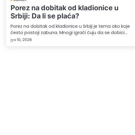
Porez na dobitak od kladionice u
Srbiji: Da li se plaća?
Porez na dobitak od kladionice u Srbiji je tema oko koje
često postoji zabuna. Mnogi igrači čuju da se dobici…
јун 10, 2026