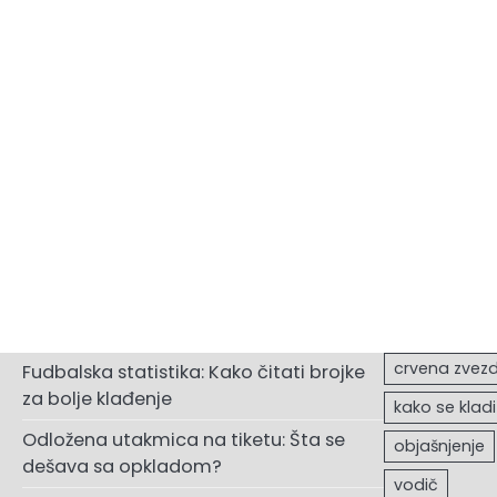
Fudbalska statistika: Kako čitati brojke
za bolje klađenje
Odložena utakmica na tiketu: Šta se
dešava sa opkladom?