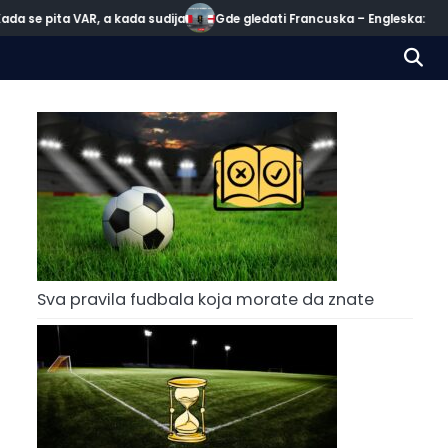
ada se pita VAR, a kada sudija
Gde gledati Francuska – Engleska: Meč
Sva pravila fudbala koja morate da znate