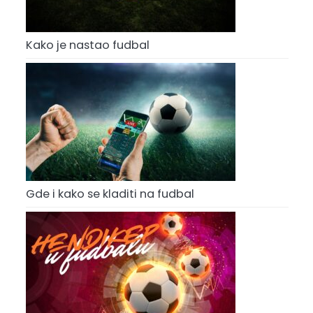
Kako je nastao fudbal
Gde i kako se kladiti na fudbal