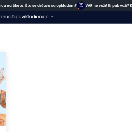
 na tiketu: Šta se dešava sa opkladom?
VAR ne važi! Ili ipak važi? K
enosi
Tipovi
Kladionice