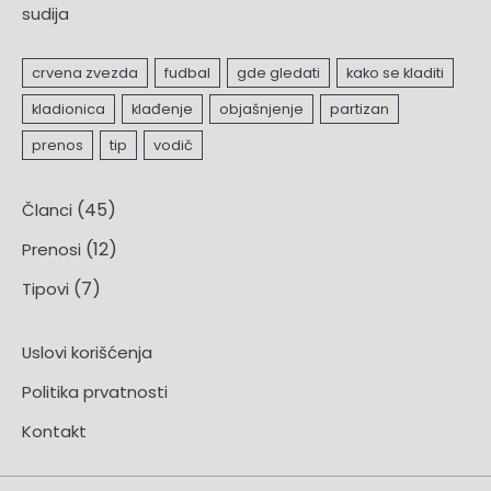
sudija
(45)
Članci
(12)
Prenosi
(7)
Tipovi
Uslovi korišćenja
Politika prvatnosti
Kontakt