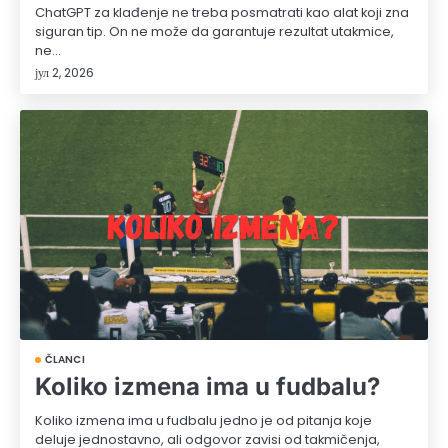
ChatGPT za klađenje ne treba posmatrati kao alat koji zna
siguran tip. On ne može da garantuje rezultat utakmice,
ne…
јул 2, 2026
ČLANCI
Koliko izmena ima u fudbalu?
Koliko izmena ima u fudbalu jedno je od pitanja koje
deluje jednostavno, ali odgovor zavisi od takmičenja,