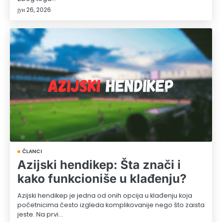
јун 26, 2026
ČLANCI
Azijski hendikep: Šta znači i
kako funkcioniše u klađenju?
Azijski hendikep je jedna od onih opcija u klađenju koja
početnicima često izgleda komplikovanije nego što zaista
jeste. Na prvi…