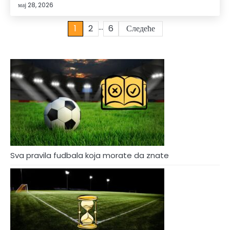
мај 28, 2026
…
Пагинација
1
2
6
Следеће
чланака
Sva pravila fudbala koja morate da znate