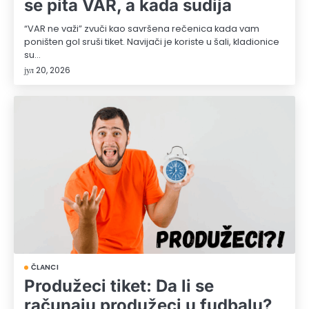
se pita VAR, a kada sudija
“VAR ne važi” zvuči kao savršena rečenica kada vam
poništen gol sruši tiket. Navijači je koriste u šali, kladionice
su…
јул 20, 2026
ČLANCI
Produžeci tiket: Da li se
računaju produžeci u fudbalu?