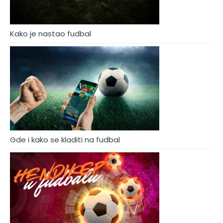
Kako je nastao fudbal
Gde i kako se kladiti na fudbal