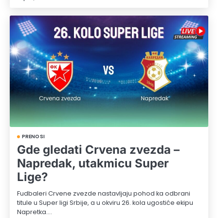
PRENOSI
Gde gledati Crvena zvezda –
Napredak, utakmicu Super
Lige?
Fudbaleri Crvene zvezde nastavljaju pohod ka odbrani
titule u Super ligi Srbije, a u okviru 26. kola ugostiće ekipu
Napretka.…