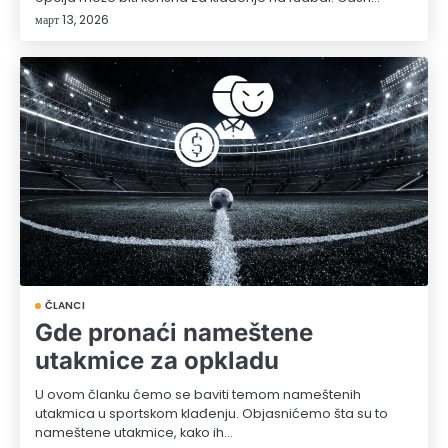
март 13, 2026
ČLANCI
Gde pronaći nameštene
utakmice za opkladu
U ovom članku ćemo se baviti temom nameštenih
utakmica u sportskom klađenju. Objasnićemo šta su to
nameštene utakmice, kako ih…