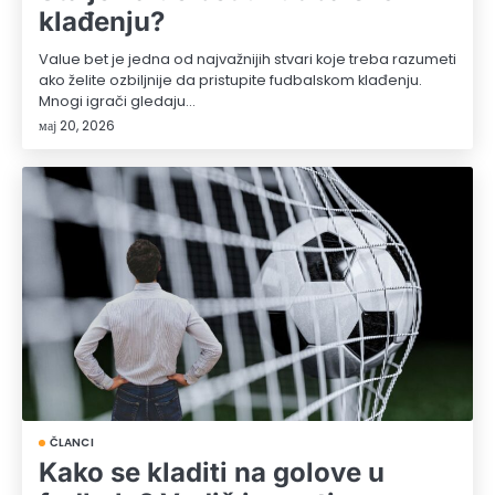
klađenju?
Value bet je jedna od najvažnijih stvari koje treba razumeti
ako želite ozbiljnije da pristupite fudbalskom klađenju.
Mnogi igrači gledaju…
мај 20, 2026
ČLANCI
Kako se kladiti na golove u