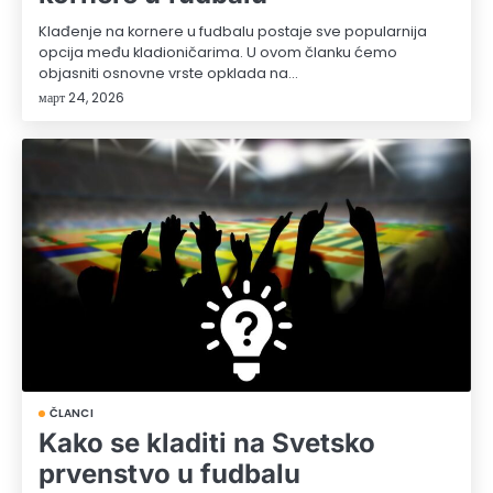
Klađenje na kornere u fudbalu postaje sve popularnija
opcija među kladioničarima. U ovom članku ćemo
objasniti osnovne vrste opklada na…
март 24, 2026
ČLANCI
Kako se kladiti na Svetsko
prvenstvo u fudbalu