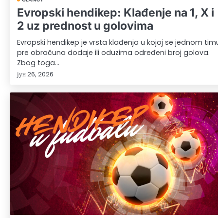
Evropski hendikep: Klađenje na 1, X i
2 uz prednost u golovima
Evropski hendikep je vrsta klađenja u kojoj se jednom tim
pre obračuna dodaje ili oduzima određeni broj golova.
Zbog toga…
јун 26, 2026