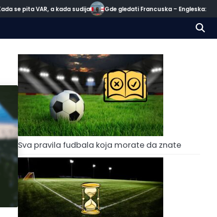
da se pita VAR, a kada sudija
Gde gledati Francuska – Engleska: Meč z
Sva pravila fudbala koja morate da znate