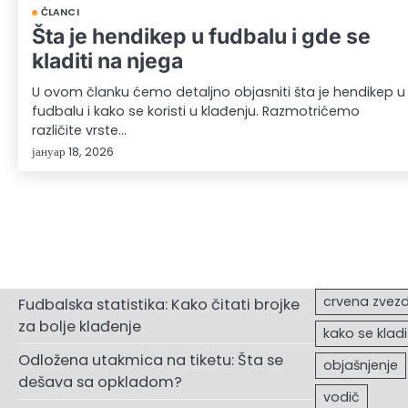
ČLANCI
Šta je hendikep u fudbalu i gde se
kladiti na njega
U ovom članku ćemo detaljno objasniti šta je hendikep u
fudbalu i kako se koristi u klađenju. Razmotrićemo
različite vrste…
јануар 18, 2026
Fudbalska statistika: Kako čitati brojke
za bolje klađenje
Odložena utakmica na tiketu: Šta se
dešava sa opkladom?