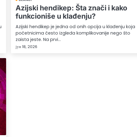
Azijski hendikep: Šta znači i kako
funkcioniše u klađenju?
u
Azijski hendikep je jedna od onih opcija u klađenju koja
početnicima često izgleda komplikovanije nego što
zaista jeste. Na prvi…
јун 18, 2026