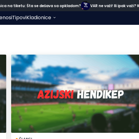
na tiketu: Šta se dešava sa opkladom?
VAR ne važi! Ili ipak važi? Ka
enosi
Tipovi
Kladionice
ČLANCI