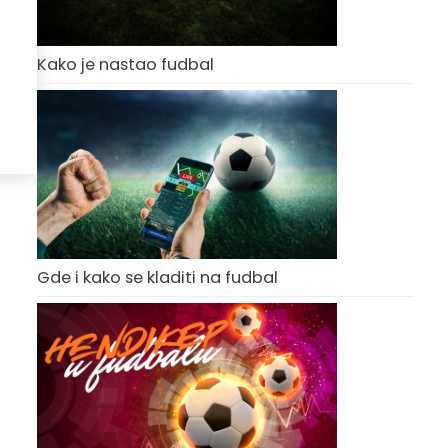
Kako je nastao fudbal
Gde i kako se kladiti na fudbal