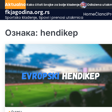
Skip
Aktualno
a statistika: Kako čitati brojke za bolje klađenje
Odložena utakmica 
to
fkjagodina.org.rs
Home
Članci
Pr
content
Sportsko klađenje, tipovi i prenosi utakmica
Ознака:
hendikep
ČLANCI