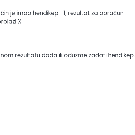
in je imao hendikep -1, rezultat za obračun
rolazi X.
rnom rezultatu doda ili oduzme zadati hendikep.