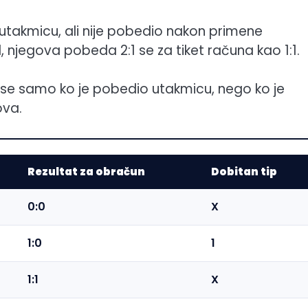
utakmicu, ali nije pobedio nakon primene
njegova pobeda 2:1 se za tiket računa kao 1:1.
 se samo ko je pobedio utakmicu, nego ko je
ova.
Rezultat za obračun
Dobitan tip
0:0
X
1:0
1
1:1
X