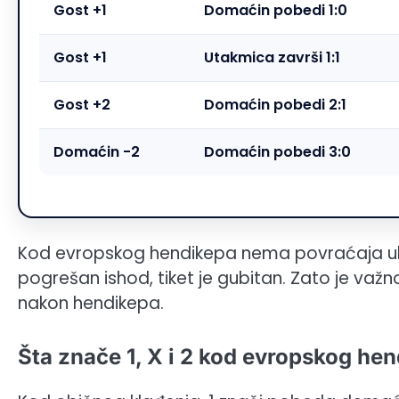
Gost +1
Domaćin pobedi 1:0
Gost +1
Utakmica završi 1:1
Gost +2
Domaćin pobedi 2:1
Domaćin -2
Domaćin pobedi 3:0
Kod evropskog hendikepa nema povraćaja uloga 
pogrešan ishod, tiket je gubitan. Zato je važno
nakon hendikepa.
Šta znače 1, X i 2 kod evropskog he