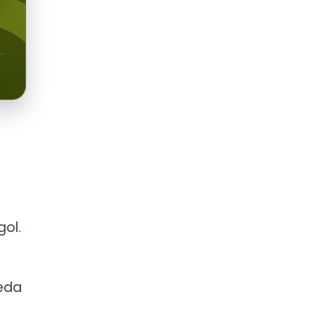
gol.
leda