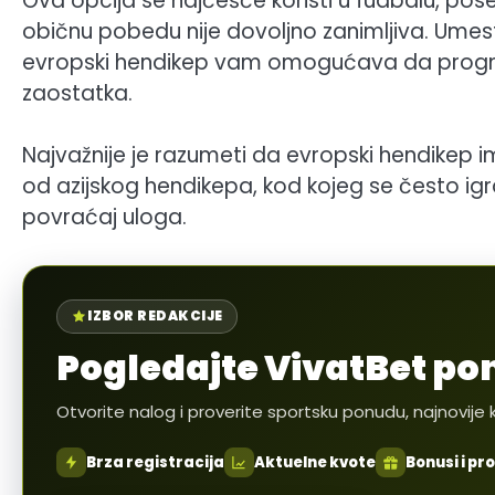
Ova opcija se najčešće koristi u fudbalu, pose
običnu pobedu nije dovoljno zanimljiva. Umes
evropski hendikep vam omogućava da prognozi
zaostatka.
Najvažnije je razumeti da evropski hendikep im
od azijskog hendikepa, kod kojeg se često ig
povraćaj uloga.
IZBOR REDAKCIJE
Pogledajte VivatBet p
Otvorite nalog i proverite sportsku ponudu, najnovije 
Brza registracija
Aktuelne kvote
Bonusi i pr