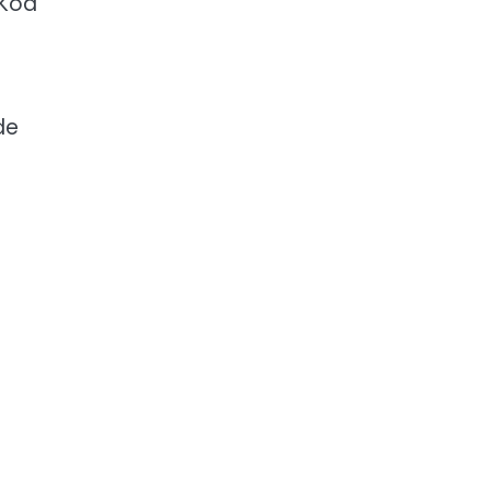
 Kod
de