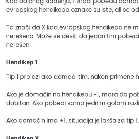
Kod običnog klađenja, 1 znači pobeda domaći
evropskog hendikepa oznake su iste, ali se o
To znači da X kod evropskog hendikepa ne m
nerešeno. Može se desiti da jedan tim pobedi
nerešen.
Hendikep 1
Tip 1 prolazi ako domaći tim, nakon primene he
Ako je domaćin na hendikepu -1, mora da pobe
dobitan. Ako pobedi samo jednim golom razli
Ako domaćin ima +1, situacija je lakša za tip
Hendikep X