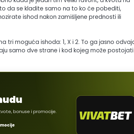
bno kada je jedan tim veliki favorit, a kvota na
to da se kladite samo na to ko će pobediti,
rate ishod nakon zamišljene prednosti ili
a tri moguća ishoda: 1, X i 2. To ga jasno odvaj
raju samo dve strane i kod kojeg može postojati
onudu
kvote, bonuse i promocije.
omocije