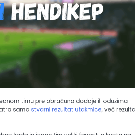
e jednom timu pre obračuna dodaje ili oduzima
matra samo
stvarni rezultat utakmice
, već rezult