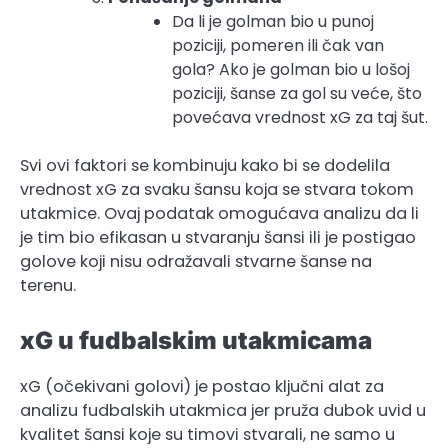
Da li je golman bio u punoj
poziciji, pomeren ili čak van
gola? Ako je golman bio u lošoj
poziciji, šanse za gol su veće, što
povećava vrednost xG za taj šut.
Svi ovi faktori se kombinuju kako bi se dodelila
vrednost xG za svaku šansu koja se stvara tokom
utakmice. Ovaj podatak omogućava analizu da li
je tim bio efikasan u stvaranju šansi ili je postigao
golove koji nisu odražavali stvarne šanse na
terenu.
xG u fudbalskim utakmicama
xG (očekivani golovi) je postao ključni alat za
analizu fudbalskih utakmica jer pruža dubok uvid u
kvalitet šansi koje su timovi stvarali, ne samo u