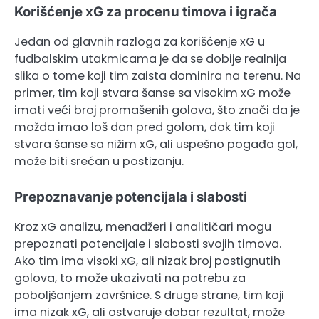
Korišćenje xG za procenu timova i igrača
Jedan od glavnih razloga za korišćenje xG u
fudbalskim utakmicama je da se dobije realnija
slika o tome koji tim zaista dominira na terenu. Na
primer, tim koji stvara šanse sa visokim xG može
imati veći broj promašenih golova, što znači da je
možda imao loš dan pred golom, dok tim koji
stvara šanse sa nižim xG, ali uspešno pogađa gol,
može biti srećan u postizanju.
Prepoznavanje potencijala i slabosti
Kroz xG analizu, menadžeri i analitičari mogu
prepoznati potencijale i slabosti svojih timova.
Ako tim ima visoki xG, ali nizak broj postignutih
golova, to može ukazivati na potrebu za
poboljšanjem završnice. S druge strane, tim koji
ima nizak xG, ali ostvaruje dobar rezultat, može