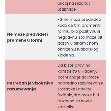
uticaj na rezultat
utakmice.
xG ne može predvideti
kada će tim promeniti
formu, bilo pozitivnu ili
Ne može predvideti
negativnu, što može biti
promene u formi
izazov u dinamičnom
okruženju fudbalskog
klađenja.
Da biste pravilno
koristili xG u klađenju,
potrebno je da imate
Potreban je visok nivo
napredno razumevanje
razumevanja
statistike i analize
fudbala, što može biti
izazovno za novije
korisnike.