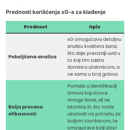
Prednosti korišćenja xG-a za klađenje
Prednost
Opis
xG omogućava detaljnu
analizu kvaliteta šansi,
što daje precizniji uvid u
Poboljšana analiza
to koji tim zaista
dominira utakmicom, a
ne samo u broj golova.
Pomaže u identifikaciji
timova koji stvore
mnogo šansi, ali ne
Bolja procena
iskoriste ih, što može
efikasnosti
ukazivati na potrebu za
boljom završnicom, te
omogućava bolji izbor