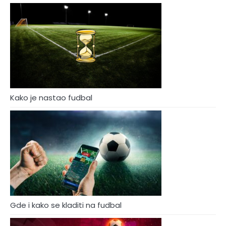
Kako je nastao fudbal
Gde i kako se kladiti na fudbal