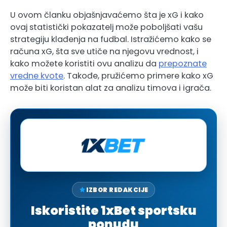
U ovom članku objašnjavaćemo šta je xG i kako
ovaj statistički pokazatelj može poboljšati vašu
strategiju klađenja na fudbal. Istražićemo kako se
računa xG, šta sve utiče na njegovu vrednost, i
kako možete koristiti ovu analizu da
prepoznate
vredne kvote
. Takođe, pružićemo primere kako xG
može biti koristan alat za analizu timova i igrača.
IZBOR REDAKCIJE
Iskoristite 1xBet sportsku
ponudu