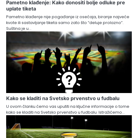
Pametno klađenje: Kako donositi bolje odluke pre
uplate tiketa
Pametno klađenje nije pogađanje iz osećaja, biranje najveće
kvote ili sastavljanje tiketa samo zato što “deluje prolazno”.
Suština je u…
Kako se kladiti na Svetsko prvenstvo u fudbalu
U ovom članku ćemo vas uputiti na ključne informacije o tome
kako se kladiti na Svetsko prvenstvo u fudbalu. Istražićemo…