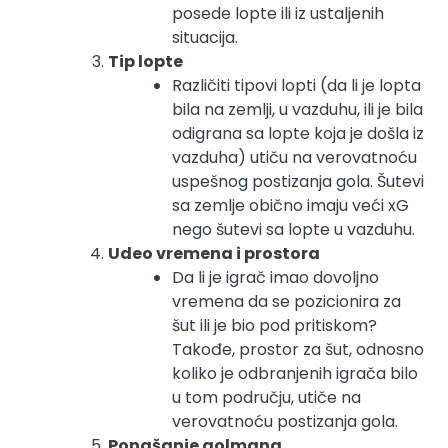
posede lopte ili iz ustaljenih
situacija.
Tip lopte
Različiti tipovi lopti (da li je lopta
bila na zemlji, u vazduhu, ili je bila
odigrana sa lopte koja je došla iz
vazduha) utiču na verovatnoću
uspešnog postizanja gola. Šutevi
sa zemlje obično imaju veći xG
nego šutevi sa lopte u vazduhu.
Udeo vremena i prostora
Da li je igrač imao dovoljno
vremena da se pozicionira za
šut ili je bio pod pritiskom?
Takođe, prostor za šut, odnosno
koliko je odbranjenih igrača bilo
u tom području, utiče na
verovatnoću postizanja gola.
Ponašanje golmana