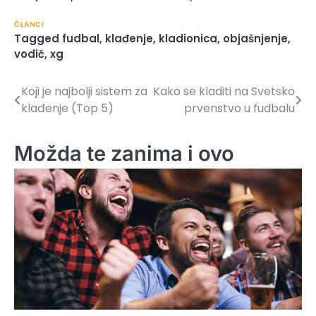
ČLANCI
Tagged
fudbal
,
klađenje
,
kladionica
,
objašnjenje
,
vodič
,
xg
Koji je najbolji sistem za
Kako se kladiti na Svetsko
Кретање
klađenje (Top 5)
prvenstvo u fudbalu
чланка
Možda te zanima i ovo