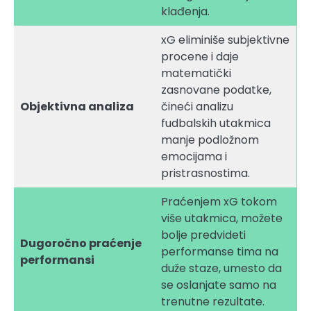
klađenja.
xG eliminiše subjektivne
procene i daje
matematički
zasnovane podatke,
Objektivna analiza
čineći analizu
fudbalskih utakmica
manje podložnom
emocijama i
pristrasnostima.
Praćenjem xG tokom
više utakmica, možete
bolje predvideti
Dugoročno praćenje
performanse tima na
performansi
duže staze, umesto da
se oslanjate samo na
trenutne rezultate.