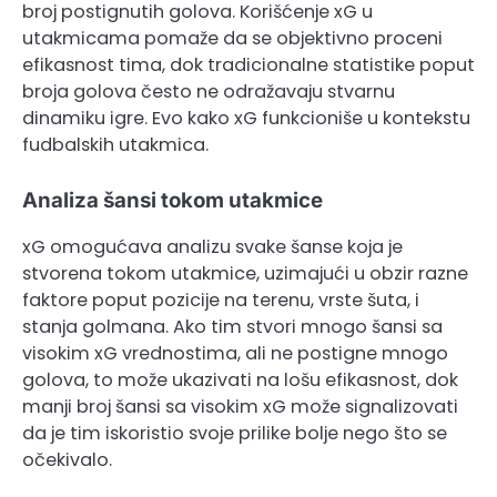
broj postignutih golova. Korišćenje xG u
utakmicama pomaže da se objektivno proceni
efikasnost tima, dok tradicionalne statistike poput
broja golova često ne odražavaju stvarnu
dinamiku igre. Evo kako xG funkcioniše u kontekstu
fudbalskih utakmica.
Analiza šansi tokom utakmice
xG omogućava analizu svake šanse koja je
stvorena tokom utakmice, uzimajući u obzir razne
faktore poput pozicije na terenu, vrste šuta, i
stanja golmana. Ako tim stvori mnogo šansi sa
visokim xG vrednostima, ali ne postigne mnogo
golova, to može ukazivati na lošu efikasnost, dok
manji broj šansi sa visokim xG može signalizovati
da je tim iskoristio svoje prilike bolje nego što se
očekivalo.